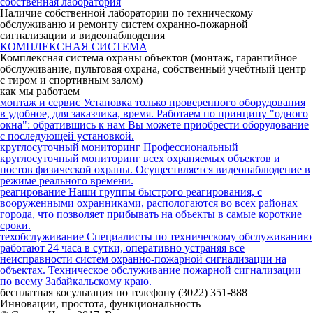
собственная лаборатория
Наличие собственной лаборатории по техническому
обслуживаню и ремонту систем охранно-пожарной
сигнализации и видеонаблюдения
КОМПЛЕКСНАЯ СИСТЕМА
Комплексная система охраны объектов (монтаж, гарантийное
обслуживание, пультовая охрана, собственный учебтный центр
с тиром и спортивным залом)
как мы работаем
монтаж и сервис
Установка только проверенного оборудования
в удобное, для заказчика, время. Работаем по принципу "одного
окна": обратившись к нам Вы можете приобрести оборудование
с последующей установкой.
круглосуточный мониторинг
Профессиональный
круглосуточный мониторинг всех охраняемых объектов и
постов физической охраны. Осуществляется видеонаблюдение в
режиме реального времени.
реагирование
Наши группы быстрого реагирования, с
вооруженными охранниками, распологаются во всех районах
города, что позволяет прибывать на объекты в самые короткие
сроки.
техобслуживание
Специалисты по техническому обслуживанию
работают 24 часа в сутки, оперативно устраняя все
неисправности систем охранно-пожарной сигнализации на
объектах. Техническое обслуживание пожарной сигнализации
по всему Забайкальскому краю.
бесплатная косультация по телефону (3022) 351-888
Инновации, простота, функциональность