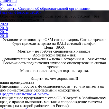
Лицензии
Контакты
Уч. центр. Сведения об образовательной организации.
Главная /
Новости /
2020 /
Охранная система дачного дома всего за 3950 рублей!!! Без
ежемесячных платежей!!!!
2020
2018
2017
2016
Установите автономную GSM сигнализацию. Сигнал тревоги
будет приходить прямо на ВАШ сотовый телефон.
Цена - 3950.
Монтаж – не требует специальных навыков.
Абонентской платы – нет.
Дополнительные вложения – цена 1 батарейки и 1
SIM
-карты.
Возможность подключения звукового оповещателя на сигнал
тревоги.
Можно использовать для охраны гаража.
Защити то, чем дорожишь!!!
наши преимущества
Инновации, простота, функциональность – то, что делает ваш
дом по-настоящему безопасным и комфортным.
Представительство «Сократ»
Официальное представительство ОБ "Сократ" в Забайкальском
крае, с правом выполнять монтаж и сопровождение системы
приток ( на которой работает вся Россия)