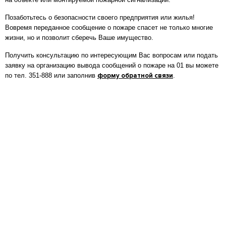
Позаботьтесь о безопасности своего предприятия или жилья!
Вовремя переданное сообщение о пожаре спасет не только многие
жизни, но и позволит сберечь Ваше имущество.
Получить консультацию по интересующим Вас вопросам или подать
заявку на организацию вывода сообщений о пожаре на 01 вы можете
по тел. 351-888 или заполнив
форму обратной связи
.
НАШИ ПРЕИМУЩЕСТВА
Инновации, простота, функциональность – то, что делает ваш
дом по-настоящему безопасным и комфортным.