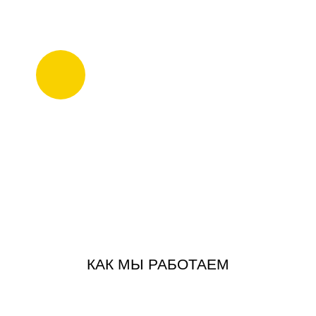
КОМПЛЕКСНАЯ СИСТЕМА
Комплексная система охраны объектов (монтаж,
гарантийное обслуживание, пультовая охрана,
собственный учебтный центр с тиром и спортивным
залом)
КАК МЫ РАБОТАЕМ